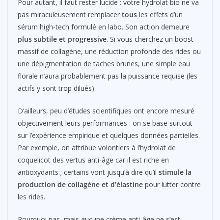
Pour autant, il faut rester lucide : votre hydrolat bio ne va
pas miraculeusement remplacer
tous
les effets d’un
sérum high-tech formulé en labo. Son action demeure
plus subtile et progressive
. Si vous cherchez un boost
massif de collagène, une réduction profonde des rides ou
une dépigmentation de taches brunes, une simple eau
florale n’aura probablement pas la puissance requise (les
actifs y sont trop dilués).
D’ailleurs, peu d’études scientifiques ont encore mesuré
objectivement leurs performances : on se base surtout
sur l’expérience empirique et quelques données partielles.
Par exemple, on attribue volontiers à l’hydrolat de
coquelicot des vertus anti-âge car il est riche en
antioxydants ; certains vont jusqu’à dire qu’il
stimule la
production de collagène et d’élastine
pour lutter contre
les rides.
Pourquoi pas, mais aucune crème anti-âge ne s’est